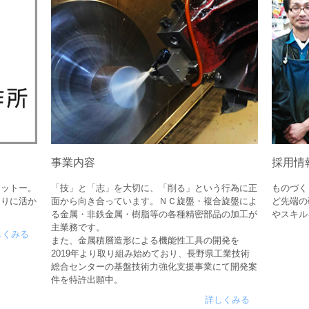
事業内容
採用情
モットー。
「技」と「志」を大切に、「削る」という行為に正
ものづく
くりに活か
面から向き合っています。ＮＣ旋盤・複合旋盤によ
ど先端の
る金属・非鉄金属・樹脂等の各種精密部品の加工が
やスキル
主業務です。
しくみる
また、金属積層造形による機能性工具の開発を
2019年より取り組み始めており、長野県工業技術
総合センターの基盤技術力強化支援事業にて開発案
件を特許出願中。
詳しくみる