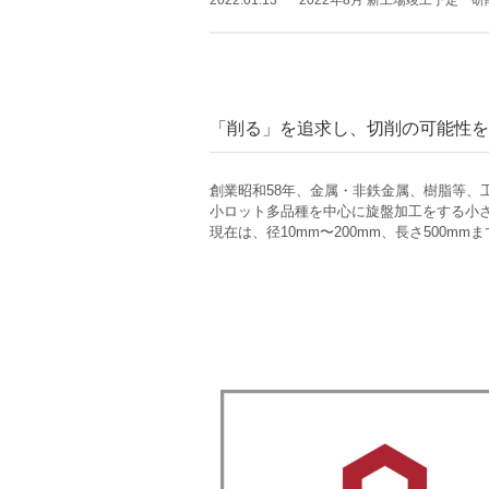
2022.01.13
2022年8月 新工場竣工予定
「削る」を追求し、切削の可能性を
創業昭和58年、金属・非鉄金属、樹脂等、
小ロット多品種を中心に旋盤加工をする小
現在は、径10mm〜200mm、長さ500m