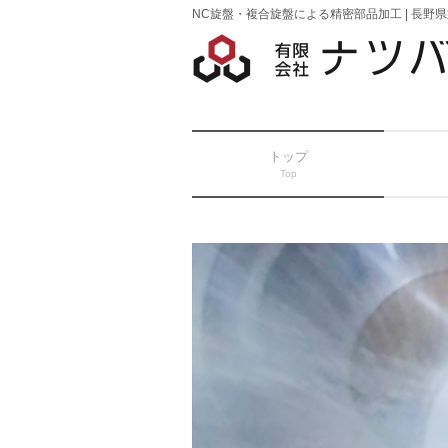
NC旋盤・複合旋盤による精密部品加工 | 長野
トップ
Top